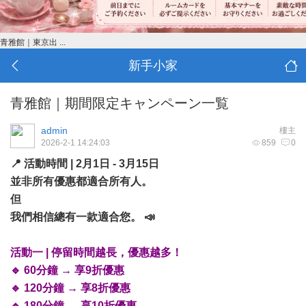
青雅館｜東京出 ...
新手小家
青雅館｜期間限定キャンペーン一覧
admin
樓主
2026-2-1 14:24:03
859
0
📍 活動時間 | 2月1日 - 3月15日
並非所有優惠都適合所有人。
但
我們相信總有一款適合您。 📣
活動一 | 停留時間越長，優惠越多！
🔹 60分鐘 → 享9折優惠
🔹 120分鐘 → 享8折優惠
🔹 180分鐘 → 享10折優惠