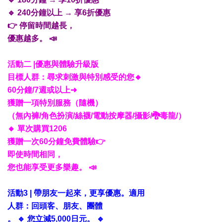
🔹 240分鐘以上 → 享6折優惠
👉 停留時間越長，
優惠越多。 📣
活動二 |優惠與體驗升級版
目標人群：尋求刺激與特別感受的您🔸
60分鐘/7週或以上
➜
獲贈一項特別服務（隨機）
（無內褲/角色扮演/絲襪/電動按摩器/攝影/🐉毒龍/）
🔸 單次購買1206
獲贈一次60分鐘免費體驗👉
即使時間相同，
您也能享受更多樂趣。 📣
活動3 | 帶朋友一起來，更享優惠。適用
人群：回頭客、朋友、團體
。 🔹 您立減5,000日元。 🔹